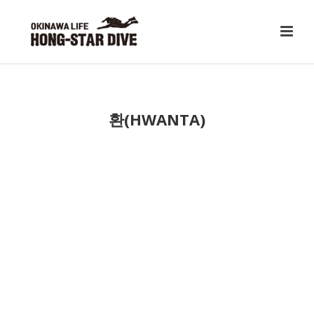
환(HWANTA)