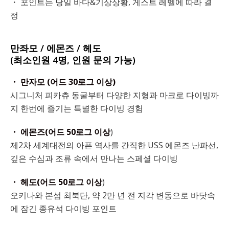
・ 포인트는 당일 바다&기상상황, 게스트 레벨에 따라 결
정
만좌모 / 에몬즈 / 헤도
(최소인원 4명, 인원 문의 가능)
・ 만자모 (어드 30로그 이상)
시그니처 피카츄 동굴부터 다양한 지형과 마크로 다이빙까
지 한번에 즐기는 특별한 다이빙 경험
・ 에몬즈(어드 50로그 이상
)
제2차 세계대전의 아픈 역사를 간직한 USS 에몬즈 난파선,
깊은 수심과 조류 속에서 만나는 스페셜 다이빙
・ 헤도(어드 50로그 이상
)
오키나와 본섬 최북단, 약 2만 년 전 지각 변동으로 바닷속
에 잠긴 종유석 다이빙 포인트