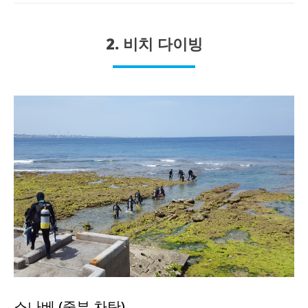
2. 비치 다이빙
스나베 (중부 차탄)