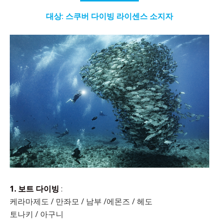
대상: 스쿠버 다이빙 라이센스 소지자
1. 보트 다이빙
:
케라마제도 / 만좌모 / 남부 /에몬즈 / 헤도
토나키 / 아구니