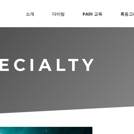
소개
다이빙
PADI 교육
혹등고
ECIALTY