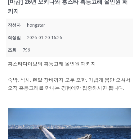
[마감] 26년 오키나와 홍스타 혹등고래 올인원 패
키지
작성자
hongstar
작성일
2026-01-20 16:26
조회
796
홍스타다이브의 혹등고래 올인원 패키지
숙박, 식사, 렌탈 장비까지 모두 포함, 가볍게 몸만 오셔서
오직 혹등고래를 만나는 경험에만 집중하시면 됩니다.